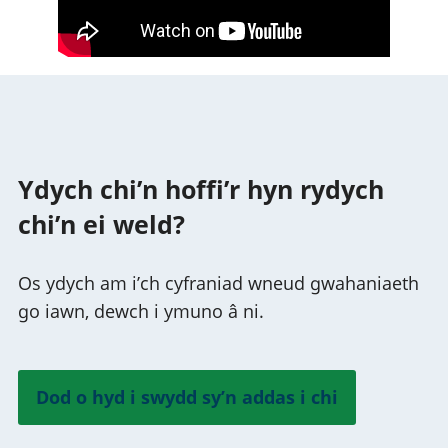
Ydych chi’n hoffi’r hyn rydych
chi’n ei weld?
Os ydych am i’ch cyfraniad wneud gwahaniaeth
go iawn, dewch i ymuno â ni.
Dod o hyd i swydd sy’n addas i chi