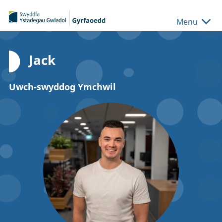
Skip to main content
Menu
Jack
Uwch-swyddog Ymchwil