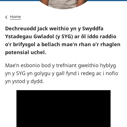
Home
Dechreuodd Jack weithio yn y Swyddfa
Ystadegau Gwladol (y SYG) ar ôl iddo raddio
o’r brifysgol a bellach mae’n rhan o’r rhaglen
potensial uchel.
Mae’n esbonio bod y trefniant gweithio hyblyg
yn y SYG yn golygu y gall fynd i redeg ac i nofio
yn ystod y dydd.