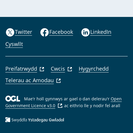
Twitter
Facebook
LinkedIn
Cyswllt
Preifatrwydd
Cwcis
Hygyrchedd
Telerau ac Amodau
Mae'r holl gynnwys ar gael o dan delerau'r
Open
Government Licence v3.0
, ac eithrio lle y nodir fel arall