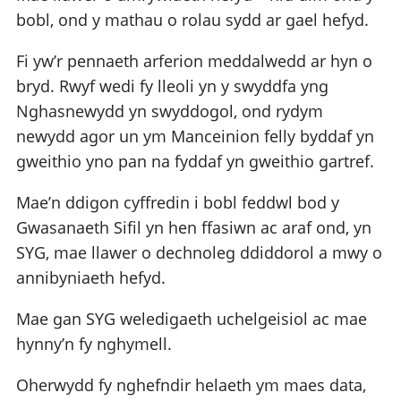
bobl, ond y mathau o rolau sydd ar gael hefyd.
Fi yw’r pennaeth arferion meddalwedd ar hyn o
bryd. Rwyf wedi fy lleoli yn y swyddfa yng
Nghasnewydd yn swyddogol, ond rydym
newydd agor un ym Manceinion felly byddaf yn
gweithio yno pan na fyddaf yn gweithio gartref.
Mae’n ddigon cyffredin i bobl feddwl bod y
Gwasanaeth Sifil yn hen ffasiwn ac araf ond, yn
SYG, mae llawer o dechnoleg ddiddorol a mwy o
annibyniaeth hefyd.
Mae gan SYG weledigaeth uchelgeisiol ac mae
hynny’n fy nghymell.
Oherwydd fy nghefndir helaeth ym maes data,