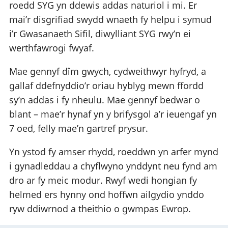
roedd SYG yn ddewis addas naturiol i mi. Er
mai’r disgrifiad swydd wnaeth fy helpu i symud
i’r Gwasanaeth Sifil, diwylliant SYG rwy’n ei
werthfawrogi fwyaf.
Mae gennyf dîm gwych, cydweithwyr hyfryd, a
gallaf ddefnyddio’r oriau hyblyg mewn ffordd
sy’n addas i fy nheulu. Mae gennyf bedwar o
blant – mae’r hynaf yn y brifysgol a’r ieuengaf yn
7 oed, felly mae’n gartref prysur.
Yn ystod fy amser rhydd, roeddwn yn arfer mynd
i gynadleddau a chyflwyno ynddynt neu fynd am
dro ar fy meic modur. Rwyf wedi hongian fy
helmed ers hynny ond hoffwn ailgydio ynddo
ryw ddiwrnod a theithio o gwmpas Ewrop.