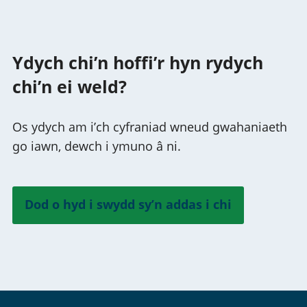
Ydych chi’n hoffi’r hyn rydych
chi’n ei weld?
Os ydych am i’ch cyfraniad wneud gwahaniaeth
go iawn, dewch i ymuno â ni.
Dod o hyd i swydd sy’n addas i chi