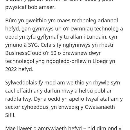
pwysicaf bob amser.
Bûm yn gweithio ym maes technoleg ariannol
hefyd, gan gynnwys un o’r cwmnïau technoleg a
oedd yn tyfu gyflymaf y tu allan i Lundain, cyn
ymuno â SYG. Cefais fy nghynnwys yn rhestr
BusinessCloud o’r 50 o drawsnewidwyr
technolegol yng ngogledd-orllewin Lloegr yn
2022 hefyd.
Sylweddolais fy mod am weithio yn rhywle sy’n
cael effaith ar y darlun mwy a helpu pobl ar
raddfa fwy. Dyna oedd yn apelio fwyaf ataf am y
sector cyhoeddus, yn enwedig y Gwasanaeth
Sifil.
Mae llawer o amrywiaeth hefyd – nid dim ond y