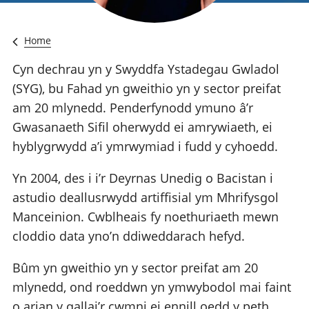
Home
Cyn dechrau yn y Swyddfa Ystadegau Gwladol
(SYG), bu Fahad yn gweithio yn y sector preifat
am 20 mlynedd. Penderfynodd ymuno â’r
Gwasanaeth Sifil oherwydd ei amrywiaeth, ei
hyblygrwydd a’i ymrwymiad i fudd y cyhoedd.
Yn 2004, des i i’r Deyrnas Unedig o Bacistan i
astudio deallusrwydd artiffisial ym Mhrifysgol
Manceinion. Cwblheais fy noethuriaeth mewn
cloddio data yno’n ddiweddarach hefyd.
Bûm yn gweithio yn y sector preifat am 20
mlynedd, ond roeddwn yn ymwybodol mai faint
o arian y gallai’r cwmni ei ennill oedd y peth